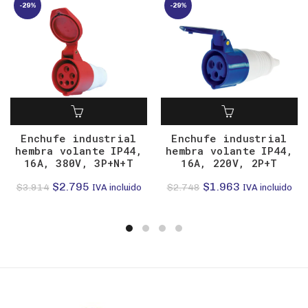
-29%
-29%
Enchufe industrial
Enchufe industrial
hembra volante IP44,
hembra volante IP44,
16A, 380V, 3P+N+T
16A, 220V, 2P+T
El
El
El
El
$
2.795
$
1.963
$
3.914
$
2.748
IVA incluido
IVA incluido
precio
precio
precio
precio
original
actual
original
actual
era:
es:
era:
es:
$3.914.
$2.795.
$2.748.
$1.963.