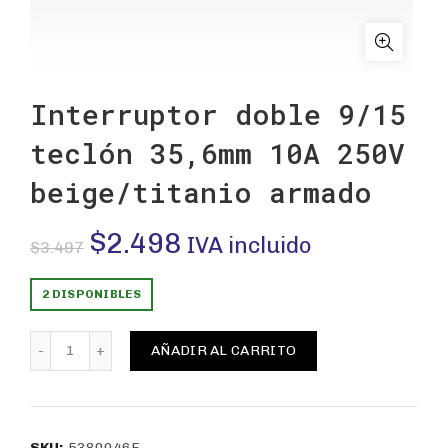
Interruptor doble 9/15
teclón 35,6mm 10A 250V
beige/titanio armado
El
El
$
2.498
IVA incluido
$
3.497
precio
precio
2 DISPONIBLES
original
actual
Interruptor doble 9/15 teclón 35,6mm 10A 250V beige/
AÑADIR AL CARRITO
era:
es:
$3.497.
$2.498.
SKU:
5380046E