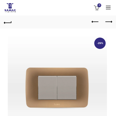
0
-29%