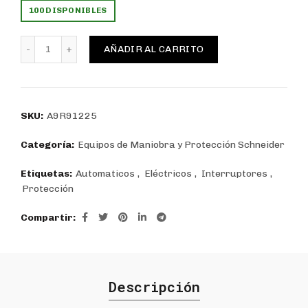
100 DISPONIBLES
INTERRUPTOR DIFERENCIAL ACTI9 ILD 2P 25A TIPO A-S
AÑADIR AL CARRITO
SKU:
A9R91225
Categoría:
Equipos de Maniobra y Protección Schneider
Etiquetas:
Automaticos
,
Eléctricos
,
Interruptores
,
Protección
Compartir
Descripción