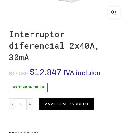
Interruptor
diferencial 2x40A,
30mA
El
El
$
12.847
IVA incluido
$
17.986
precio
precio
90 DISPONIBLES
original
actual
Interruptor diferencial 2x40A, 30mA cantidad
AÑADIR AL CARRITO
era:
es:
$17.986.
$12.847.
SKU:
5300245