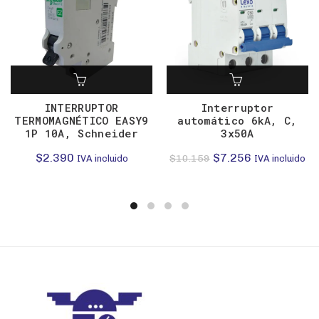
INTERRUPTOR
Interruptor
TERMOMAGNÉTICO EASY9
automático 6kA, C,
1P 10A, Schneider
3x50A
El
El
$
2.390
$
7.256
$
10.159
IVA incluido
IVA incluido
precio
precio
original
actual
era:
es:
$10.159.
$7.256.