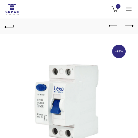
0
-29%