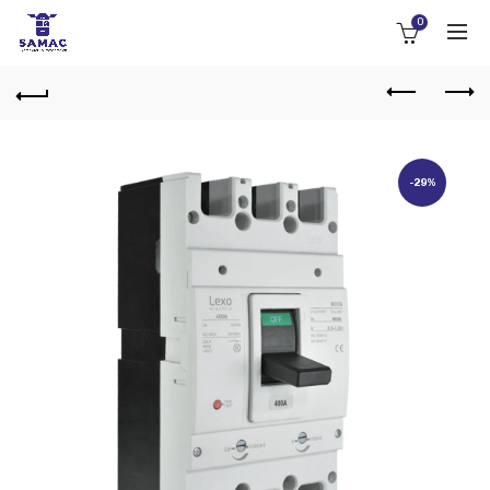
0
-29%