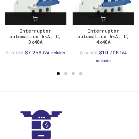
Interruptor
Interruptor
automático 6kA, C,
automático 6kA, C,
3x40A
4x40A
El
El
El
El
$
7.256
$
10.706
$
10.159
$
14.988
IVA incluido
IVA
precio
precio
precio
precio
incluido
original
actual
original
actual
era:
es:
era:
es:
$10.159.
$7.256.
$14.988.
$10.706