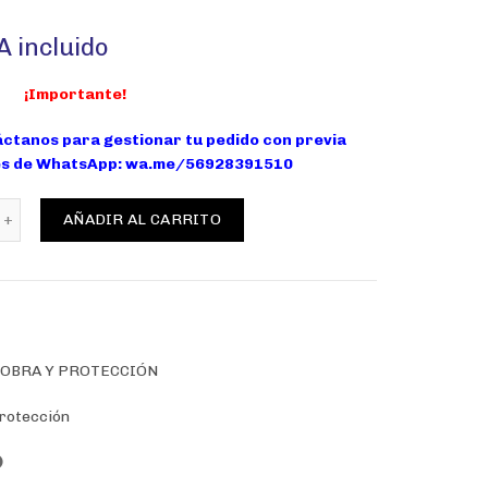
A incluido
ecio
¡Importante!
tual
áctanos para gestionar tu pedido con previa
és de WhatsApp:
wa.me/56928391510
:
erruptor caja moldeada fija LEXO 225L 3P 125A 35KA cantidad
AÑADIR AL CARRITO
4.234.
IOBRA Y PROTECCIÓN
rotección