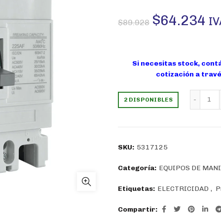
El
El
$
64.234
IV
$
89.928
precio
pr
original
ac
Si necesitas stock, cont
cotización a trav
era:
es
Int
2 DISPONIBLES
$89.928.
$6
SKU:
5317125
Categoría:
EQUIPOS DE MAN
Etiquetas:
ELECTRICIDAD
,
P
Compartir