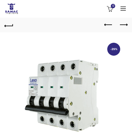
0
-29%