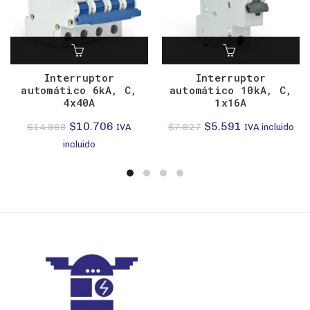
Interruptor
Interruptor
automático 6kA, C,
automático 10kA, C,
4x40A
1x16A
El
El
El
El
$
10.706
$
5.591
$
14.988
$
7.827
IVA
IVA incluido
precio
precio
precio
precio
incluido
original
actual
original
actual
era:
es:
era:
es:
$14.988.
$10.706.
$7.827.
$5.591.