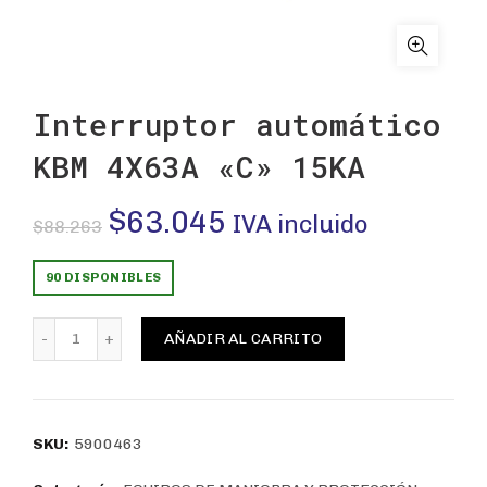
Interruptor automático
KBM 4X63A «C» 15KA
El
El
$
63.045
IVA incluido
$
88.263
precio
precio
90 DISPONIBLES
original
actual
Interruptor automático KBM 4X63A "C" 15KA cantidad
AÑADIR AL CARRITO
era:
es:
$88.263.
$63.045.
SKU:
5900463