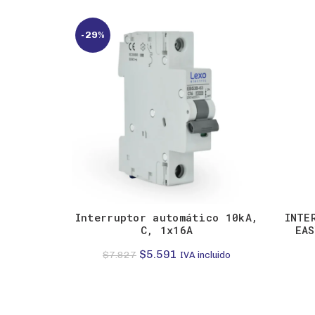
-29%
Interruptor automático 10kA,
INTE
C, 1x16A
EAS
El
El
$
5.591
$
7.827
IVA incluido
precio
precio
original
actual
era:
es: