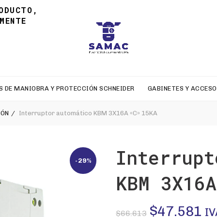
ODUCTO,
MENTE
S DE MANIOBRA Y PROTECCIÓN SCHNEIDER
GABINETES Y ACCESO
IÓN
Interruptor automático KBM 3X16A «C» 15KA
Interrupt
-29%
KBM 3X16A
El
El
$
47.581
IV
$
66.613