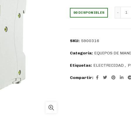
precio
pr
In
90 DISPONIBLES
original
ac
era:
es
SKU:
5900316
$66.613.
$4
Categoría:
EQUIPOS DE MAN
Etiquetas:
ELECTRICIDAD
,
P
Compartir