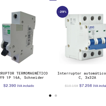
-29%
RRUPTOR TERMOMAGNÉTICO
Interruptor automátic
Y9 1P 16A, Schneider
C, 3x32A
El
El
$
2.390
$
7.256
$
10.159
IVA incluido
IVA inclu
precio
precio
original
actual
era:
es: