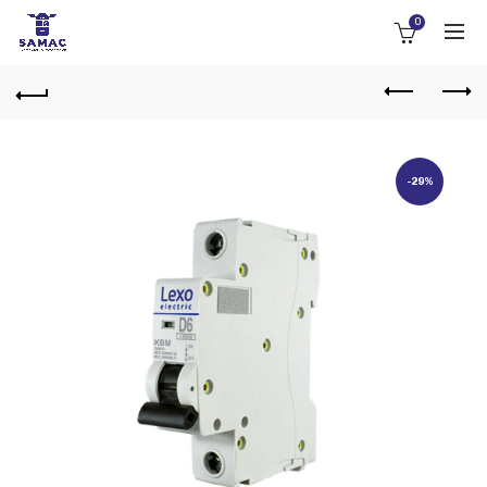
0
-29%