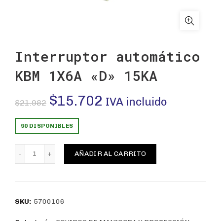
Interruptor automático
KBM 1X6A «D» 15KA
El
El
$
15.702
IVA incluido
$
21.982
precio
precio
90 DISPONIBLES
original
actual
Interruptor automático KBM 1X6A "D" 15KA cantidad
AÑADIR AL CARRITO
era:
es:
$21.982.
$15.702.
SKU:
5700106