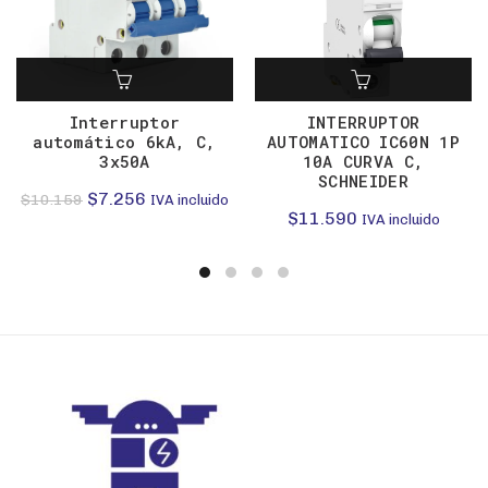
Interruptor
INTERRUPTOR
automático 6kA, C,
AUTOMATICO IC60N 1P
3x50A
10A CURVA C,
SCHNEIDER
El
El
$
7.256
$
10.159
IVA incluido
$
11.590
IVA incluido
precio
precio
original
actual
era:
es:
$10.159.
$7.256.