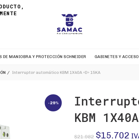
ODUCTO,
MENTE
S DE MANIOBRA Y PROTECCIÓN SCHNEIDER
GABINETES Y ACCESO
IÓN
Interruptor automático KBM 1X40A «D» 15KA
Interrupt
-29%
KBM 1X40A
El
El
$
15.702
IV
$
21.982