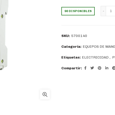
precio
pr
In
90 DISPONIBLES
original
ac
era:
es
SKU:
5700140
$21.982.
$1
Categoría:
EQUIPOS DE MAN
Etiquetas:
ELECTRICIDAD
,
P
Compartir