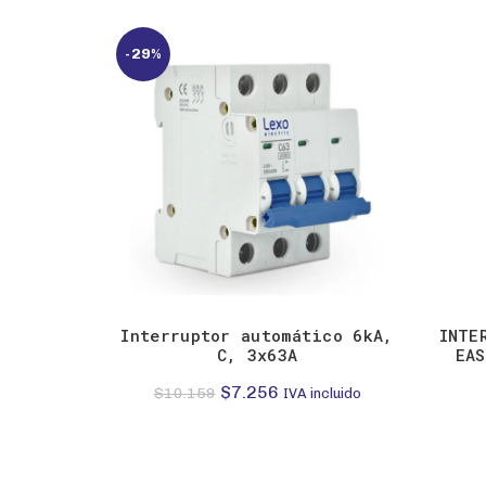
-29%
Interruptor automático 6kA,
INTE
C, 3x63A
EAS
El
El
$
7.256
$
10.159
IVA incluido
precio
precio
original
actual
era:
es: