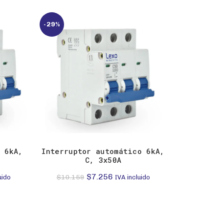
-29%
o 6kA,
Interruptor automático 6kA,
INTERRUP
C, 3x50A
1P 4A 
El
El
$
7.256
$
$
10.159
uido
IVA incluido
precio
precio
original
actual
era:
es: