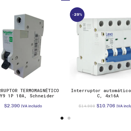
-29%
RRUPTOR TERMOMAGNÉTICO
Interruptor automátic
Y9 1P 10A, Schneider
C, 4x16A
El
El
$
2.390
$
10.706
$
14.988
IVA incluido
IVA incl
precio
precio
original
actual
era:
es: