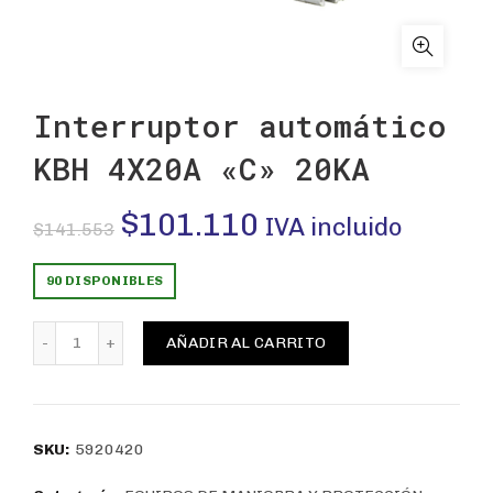
Interruptor automático
KBH 4X20A «C» 20KA
El
El
$
101.110
IVA incluido
$
141.553
precio
precio
90 DISPONIBLES
original
actual
Interruptor automático KBH 4X20A "C" 20KA cantidad
AÑADIR AL CARRITO
era:
es:
$141.553.
$101.110.
SKU:
5920420