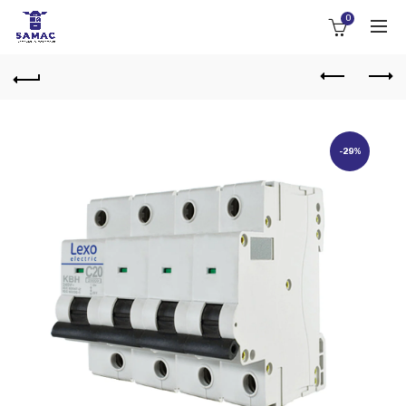
0
-29%