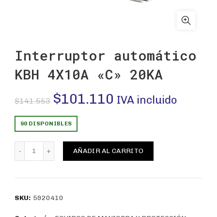
Interruptor automático
KBH 4X10A «C» 20KA
El
El
$
101.110
IVA incluido
$
141.553
precio
precio
90 DISPONIBLES
original
actual
Interruptor automático KBH 4X10A "C" 20KA cantidad
AÑADIR AL CARRITO
era:
es:
$141.553.
$101.110.
SKU:
5920410