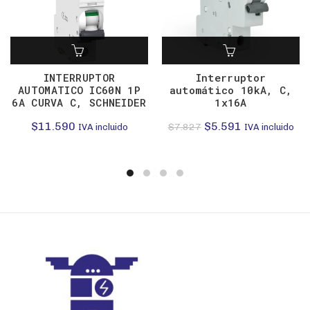
INTERRUPTOR
Interruptor
AUTOMATICO IC60N 1P
automático 10kA, C,
6A CURVA C, SCHNEIDER
1x16A
El
El
$
11.590
$
5.591
$
7.827
IVA incluido
IVA incluido
precio
precio
original
actual
era:
es:
$7.827.
$5.591.