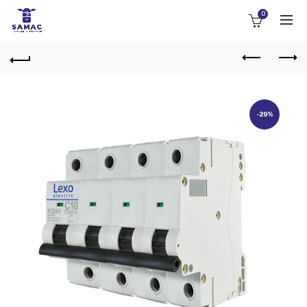
0
-29%