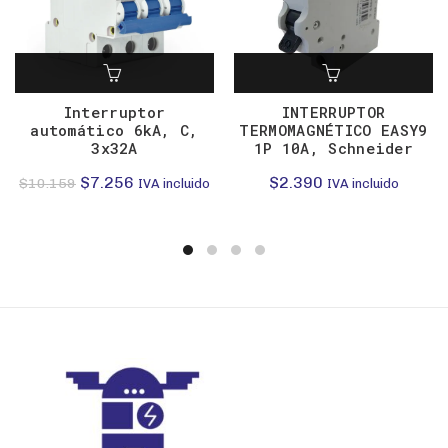
Interruptor
INTERRUPTOR
automático 6kA, C,
TERMOMAGNÉTICO EASY9
3x32A
1P 10A, Schneider
El
El
$
7.256
$
2.390
$
10.159
IVA incluido
IVA incluido
precio
precio
original
actual
era:
es:
$10.159.
$7.256.