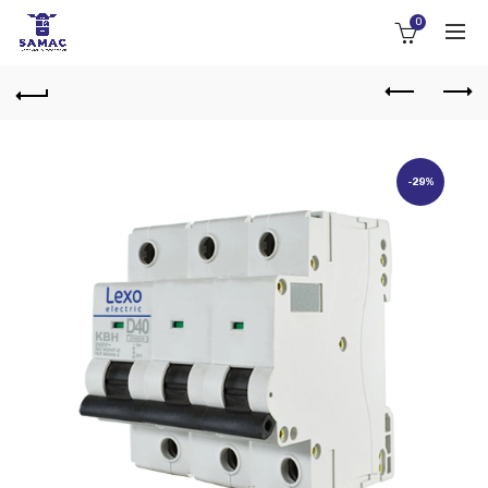
0
-29%