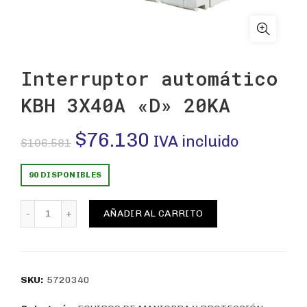
Interruptor automático
KBH 3X40A «D» 20KA
El
El
$
76.130
IVA incluido
$
106.581
precio
precio
90 DISPONIBLES
original
actual
Interruptor automático KBH 3X40A "D" 20KA cantidad
AÑADIR AL CARRITO
era:
es:
$106.581.
$76.130.
SKU:
5720340