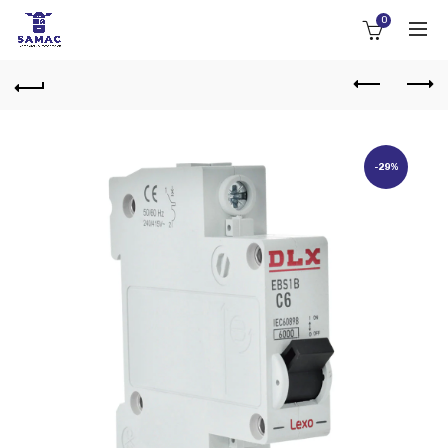
0
-29%