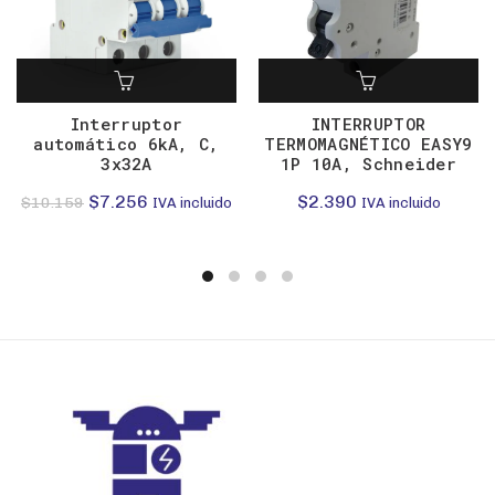
Interruptor
INTERRUPTOR
automático 6kA, C,
TERMOMAGNÉTICO EASY9
3x32A
1P 10A, Schneider
El
El
$
7.256
$
2.390
$
10.159
IVA incluido
IVA incluido
precio
precio
original
actual
era:
es:
$10.159.
$7.256.