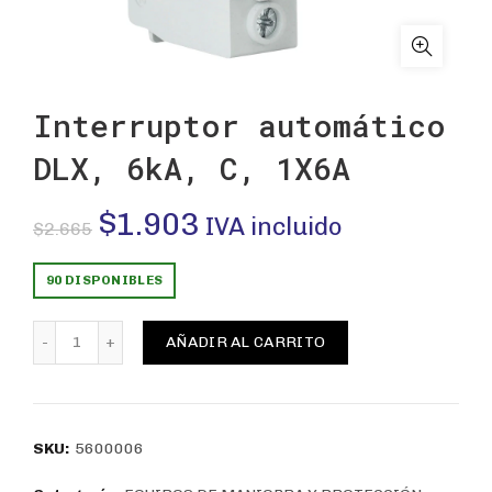
Interruptor automático
DLX, 6kA, C, 1X6A
El
El
$
1.903
IVA incluido
$
2.665
precio
precio
90 DISPONIBLES
original
actual
Interruptor automático DLX, 6kA, C, 1X6A cantidad
AÑADIR AL CARRITO
era:
es:
$2.665.
$1.903.
SKU:
5600006