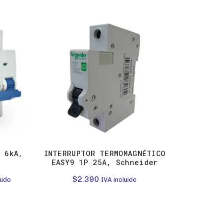
o 6kA,
INTERRUPTOR TERMOMAGNÉTICO
INTERRUP
EASY9 1P 25A, Schneider
1P 16A
$
2.390
$
uido
IVA incluido