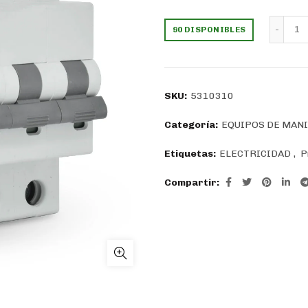
precio
pr
In
90 DISPONIBLES
original
ac
era:
es
SKU:
5310310
$22.482.
$1
Categoría:
EQUIPOS DE MAN
Etiquetas:
ELECTRICIDAD
,
P
Compartir