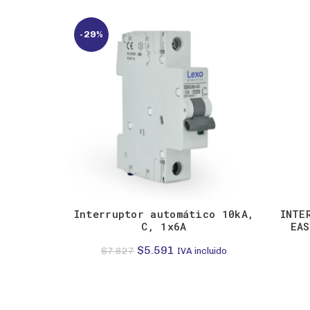
-29%
Interruptor automático 10kA,
INTE
C, 1x6A
EAS
El
El
$
5.591
$
7.827
IVA incluido
precio
precio
original
actual
era:
es: