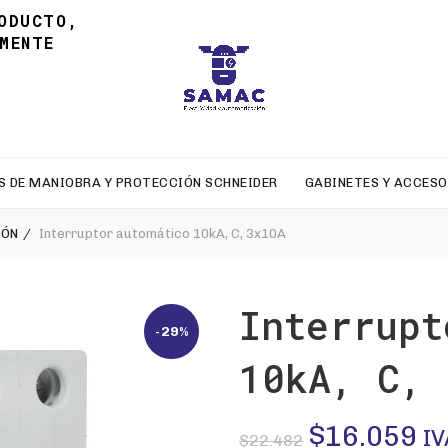
ODUCTO,
MENTE
S DE MANIOBRA Y PROTECCIÓN SCHNEIDER
GABINETES Y ACCESO
IÓN
Interruptor automático 10kA, C, 3x10A
Interrupt
-29%
10kA, C, 
El
El
$
16.059
IV
$
22.482