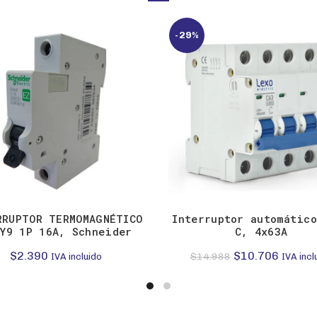
-29%
RRUPTOR TERMOMAGNÉTICO
Interruptor automátic
Y9 1P 16A, Schneider
C, 4x63A
El
El
$
2.390
$
10.706
$
14.988
IVA incluido
IVA incl
precio
precio
original
actual
era:
es: