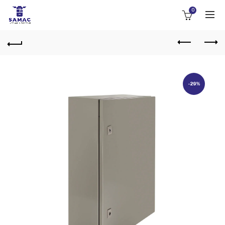
0
-29%