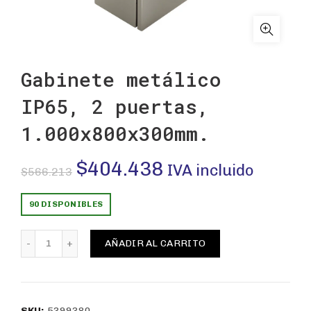
Gabinete metálico
IP65, 2 puertas,
1.000x800x300mm.
El
El
$
404.438
IVA incluido
$
566.213
precio
precio
90 DISPONIBLES
original
actual
Gabinete metálico IP65, 2 puertas, 1.000x800x300mm. 
AÑADIR AL CARRITO
era:
es:
$566.213.
$404.438.
SKU:
5399380