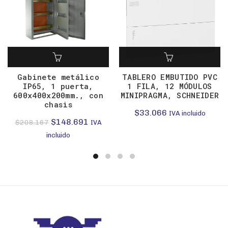
Gabinete metálico
TABLERO EMBUTIDO PVC
IP65, 1 puerta,
1 FILA, 12 MÓDULOS
600x400x200mm., con
MINIPRAGMA, SCHNEIDER
chasis
$
33.066
IVA incluido
El
El
$
148.691
$
208.167
IVA
precio
precio
incluido
original
actual
era:
es:
$208.167.
$148.691.