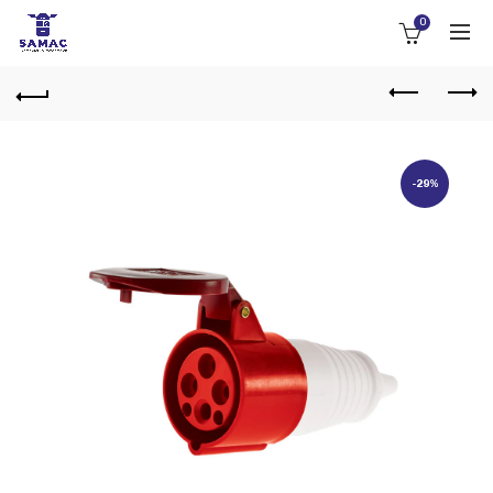
0
-29%