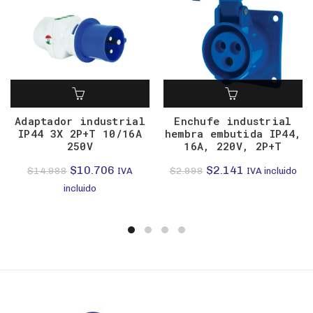
Adaptador industrial
Enchufe industrial
IP44 3X 2P+T 10/16A
hembra embutida IP44,
250V
16A, 220V, 2P+T
El
El
El
El
$
10.706
$
2.141
$
14.988
$
2.998
IVA
IVA incluido
precio
precio
precio
precio
incluido
original
actual
original
actual
era:
es:
era:
es:
$14.988.
$10.706.
$2.998.
$2.141.