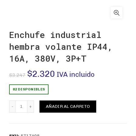
Enchufe industrial
hembra volante IP44,
16A, 380V, 3P+T
El
El
$
2.320
IVA incluido
$
3.247
precio
precio
82 DISPONIBLES
original
actual
Enchufe industrial hembra volante IP44, 16A, 380V, 3P
AÑADIR AL CARRITO
era:
es:
$3.247.
$2.320.
SKU:
5717408