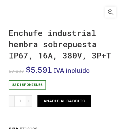
Enchufe industrial
hembra sobrepuesta
IP67, 16A, 380V, 3P+T
El
El
$
5.591
IVA incluido
$
7.827
precio
precio
82 DISPONIBLES
original
actual
Enchufe industrial hembra sobrepuesta IP67, 16A, 380
AÑADIR AL CARRITO
era:
es:
$7.827.
$5.591.
SKU:
5719108