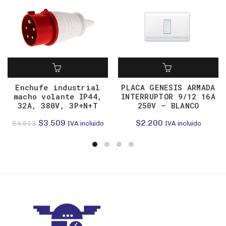
Enchufe industrial
PLACA GENESIS ARMADA
macho volante IP44,
INTERRUPTOR 9/12 16A
32A, 380V, 3P+N+T
250V – BLANCO
El
El
$
3.509
$
2.200
$
4.913
IVA incluido
IVA incluido
precio
precio
original
actual
era:
es:
$4.913.
$3.509.