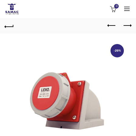
0
-29%