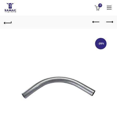
0
-29%