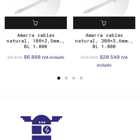
Amarra cables
Amarra cables
natural, 100×2,5mm.,
natural, 300×3,6mm.,
BL 1.000
BL 1.000
El
El
El
El
$
6.899
$
28.549
$
9.659
$
39.968
IVA incluido
IVA
precio
precio
precio
precio
incluido
original
actual
original
actual
era:
es:
era:
es:
$9.659.
$6.899.
$39.968.
$28.549