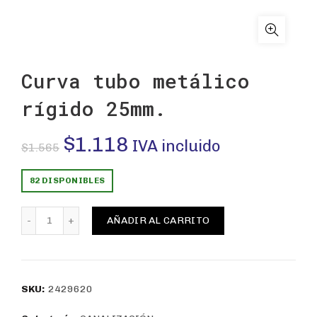
Curva tubo metálico
rígido 25mm.
El
El
$
1.118
IVA incluido
$
1.565
precio
precio
82 DISPONIBLES
original
actual
Curva tubo metálico rígido 25mm. cantidad
AÑADIR AL CARRITO
era:
es:
$1.565.
$1.118.
SKU:
2429620