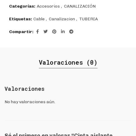
$616.
$440.
Categorías:
Accesorios
,
CANALIZACIÓN
Etiquetas:
Cable
,
Canalizacion
,
TUBERIA
Compartir
Valoraciones (0)
Valoraciones
No hay valoraciones aún.
Sé el primero en valorar “Cinta aislante