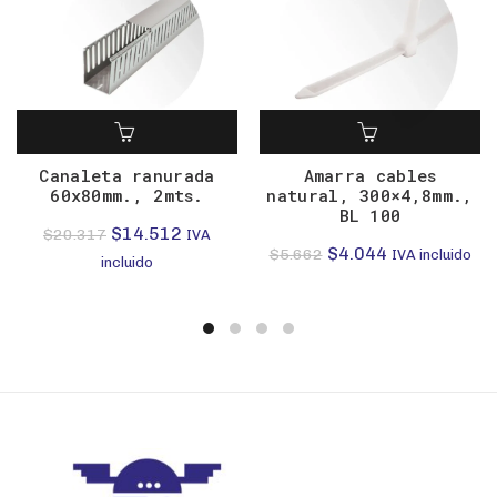
Canaleta ranurada
Amarra cables
60x80mm., 2mts.
natural, 300×4,8mm.,
BL 100
El
El
$
14.512
$
20.317
IVA
El
El
$
4.044
$
5.662
IVA incluido
precio
precio
incluido
precio
precio
original
actual
original
actual
era:
es:
era:
es:
$20.317.
$14.512.
$5.662.
$4.044.