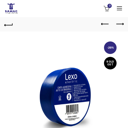
0
-29%
SOLD
OUT