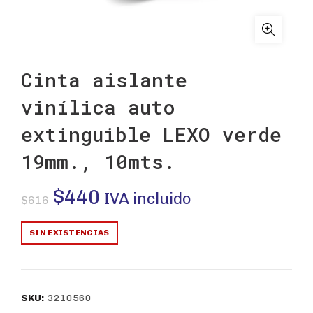
Cinta aislante
vinílica auto
extinguible LEXO verde
19mm., 10mts.
El
El
$
440
IVA incluido
$
616
precio
precio
SIN EXISTENCIAS
original
actual
era:
es:
SKU:
3210560