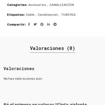
$616.
$440.
Categorías:
Accesorios
,
CANALIZACIÓN
Etiquetas:
Cable
,
Canalizacion
,
TUBERIA
Compartir
Valoraciones (0)
Valoraciones
No hay valoraciones aún.
Sé el primero en valorar “Cinta aislante