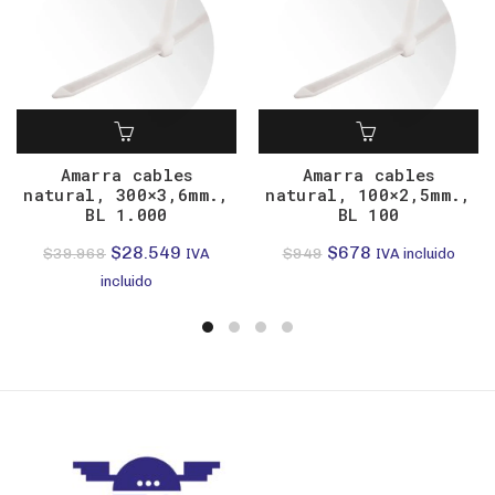
Amarra cables
Amarra cables
natural, 300×3,6mm.,
natural, 100×2,5mm.,
BL 1.000
BL 100
El
El
El
El
$
28.549
$
678
$
39.968
$
949
IVA
IVA incluido
precio
precio
precio
precio
incluido
original
actual
original
actual
era:
es:
era:
es:
$39.968.
$28.549.
$949.
$678.