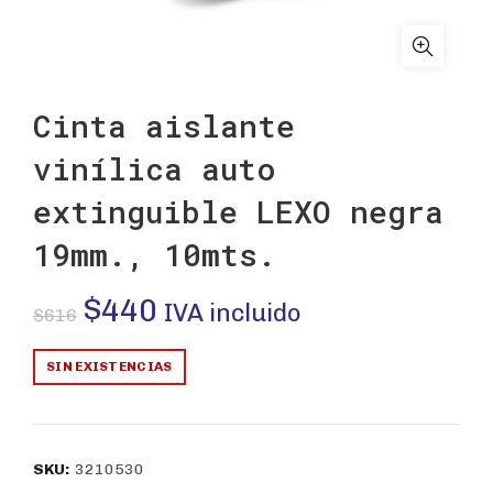
Cinta aislante
vinílica auto
extinguible LEXO negra
19mm., 10mts.
El
El
$
440
IVA incluido
$
616
precio
precio
SIN EXISTENCIAS
original
actual
era:
es:
SKU:
3210530