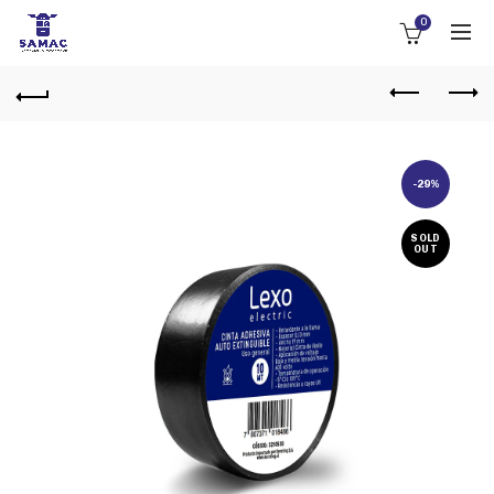
0
-29%
SOLD
OUT