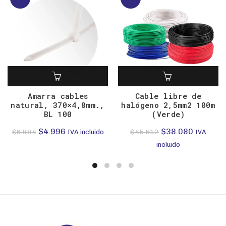
Amarra cables
Cable libre de
natural, 370×4,8mm.,
halógeno 2,5mm2 100m
BL 100
(Verde)
El
El
El
El
$
4.996
$
38.080
$
6.994
$
45.512
IVA incluido
IVA
precio
precio
precio
precio
incluido
original
actual
original
actual
era:
es:
era:
es:
$6.994.
$4.996.
$45.512.
$38.080