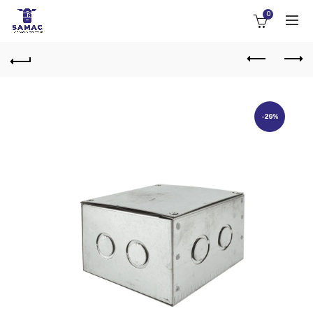
0
-29%