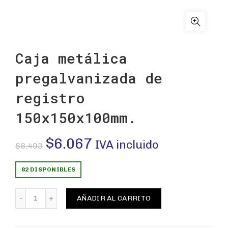
Caja metálica
pregalvanizada de
registro
150x150x100mm.
El
El
$
6.067
IVA incluido
$
8.493
precio
precio
82 DISPONIBLES
original
actual
Caja metálica pregalvanizada de registro 150x150x10
AÑADIR AL CARRITO
era:
es: