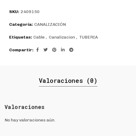
$8.493.
$6.067.
SKU:
2409150
Categoría:
CANALIZACIÓN
Etiquetas:
Cable
,
Canalizacion
,
TUBERIA
Compartir
Valoraciones (0)
Valoraciones
No hay valoraciones aún.