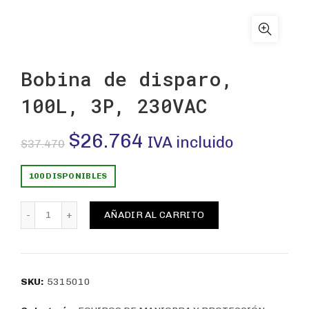
Bobina de disparo,
100L, 3P, 230VAC
El
El
$
26.764
IVA incluido
$
37.470
precio
precio
100 DISPONIBLES
original
actual
Bobina de disparo, 100L, 3P, 230VAC cantidad
AÑADIR AL CARRITO
era:
es:
$37.470.
$26.764.
SKU:
5315010