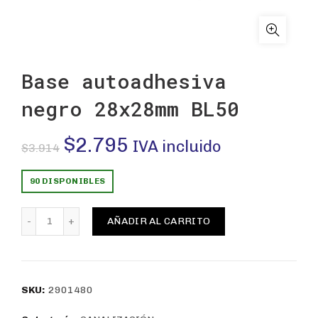
Base autoadhesiva
negro 28x28mm BL50
El
El
$
2.795
IVA incluido
$
3.914
precio
precio
90 DISPONIBLES
original
actual
Base autoadhesiva negro 28x28mm BL50 cantidad
AÑADIR AL CARRITO
era:
es:
$3.914.
$2.795.
SKU:
2901480