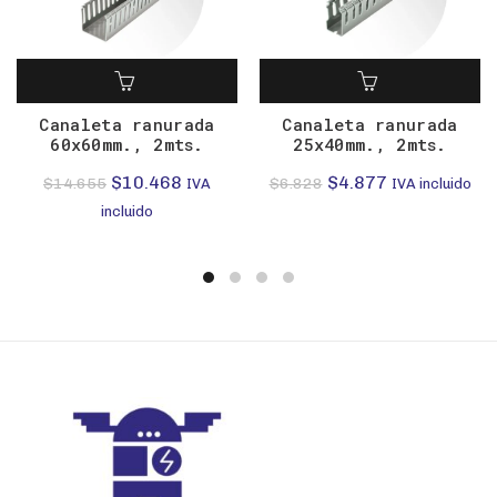
Canaleta ranurada
Canaleta ranurada
60x60mm., 2mts.
25x40mm., 2mts.
El
El
El
El
$
10.468
$
4.877
$
14.655
$
6.828
IVA
IVA incluido
precio
precio
precio
precio
incluido
original
actual
original
actual
era:
es:
era:
es:
$14.655.
$10.468.
$6.828.
$4.877.