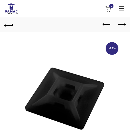
0
-29%