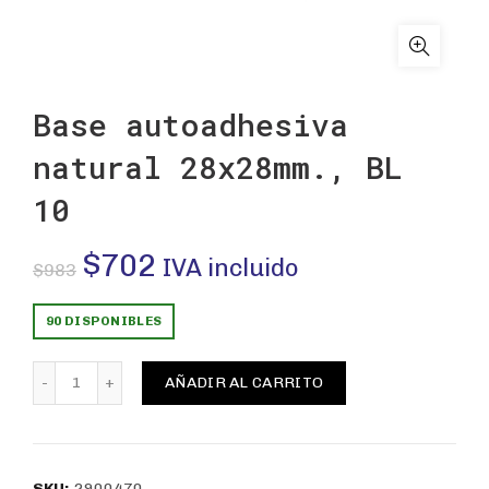
Base autoadhesiva
natural 28x28mm., BL
10
El
El
$
702
IVA incluido
$
983
precio
precio
90 DISPONIBLES
original
actual
Base autoadhesiva natural 28x28mm., BL 10 cantidad
AÑADIR AL CARRITO
era:
es:
$983.
$702.
SKU:
2900470