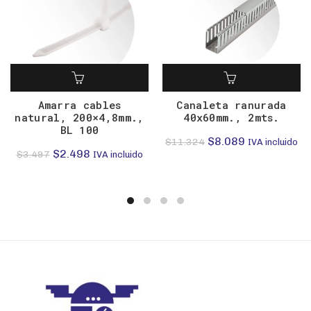
Amarra cables
Canaleta ranurada
natural, 200×4,8mm.,
40x60mm., 2mts.
BL 100
El
El
$
8.089
$
11.324
IVA incluido
El
El
$
2.498
$
3.497
IVA incluido
precio
precio
precio
precio
original
actual
original
actual
era:
es:
era:
es:
$11.324.
$8.089.
$3.497.
$2.498.