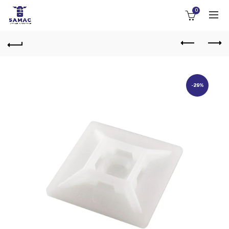
0
-29%