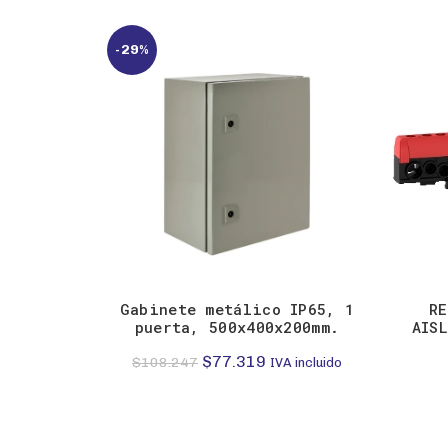
-29%
Gabinete metálico IP65, 1
RE
puerta, 500x400x200mm.
AIS
El
El
$
77.319
$
108.247
IVA incluido
precio
precio
original
actual
era:
es: