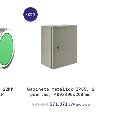
-29%
E 22MM
Gabinete metálico IP65, 2
TABLERO 
ER
puertas, 400x300x200mm.
12 
MINI
El
El
$
71.371
$
99.920
IVA incluido
$
precio
precio
original
actual
era:
es: