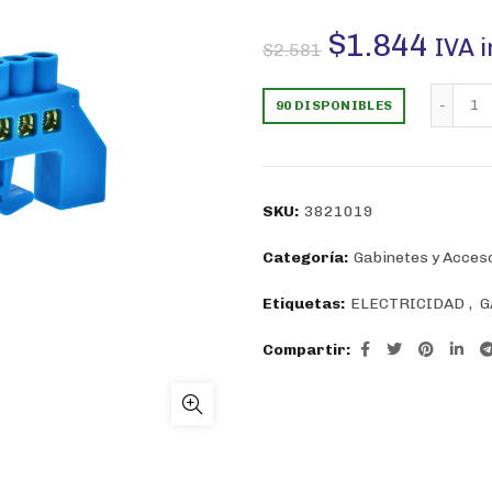
El
El
$
1.844
IVA 
$
2.581
precio
prec
Ba
90 DISPONIBLES
original
actu
era:
es:
SKU:
3821019
$2.581.
$1.8
Categoría:
Gabinetes y Acces
Etiquetas:
ELECTRICIDAD
,
G
Compartir