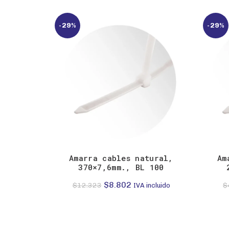
-29%
-29%
Amarra cables natural,
Am
370×7,6mm., BL 100
El
El
$
8.802
$
12.323
$
IVA incluido
precio
precio
original
actual
era:
es: