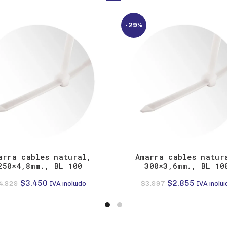
-29%
arra cables natural,
Amarra cables natur
250×4,8mm., BL 100
300×3,6mm., BL 10
El
El
El
El
$
3.450
$
2.855
4.829
$
3.997
IVA incluido
IVA inclui
precio
precio
precio
precio
original
actual
original
actual
era:
es:
era:
es: