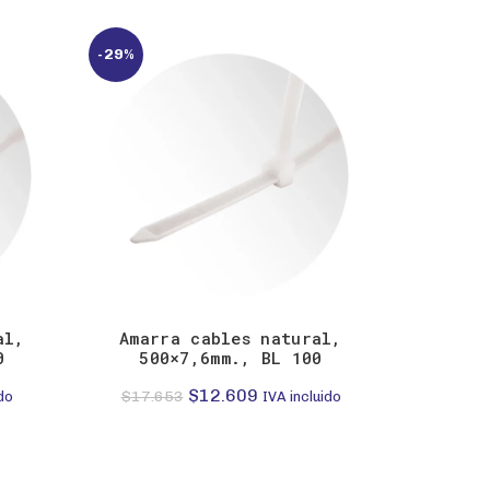
-29%
-29%
al,
Amarra cables natural,
Amarr
0
500×7,6mm., BL 100
200
El
El
$
12.609
$
17.653
$
3.4
do
IVA incluido
precio
precio
original
actual
era:
es: