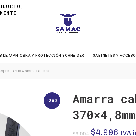
ODUCTO,
MENTE
S DE MANIOBRA Y PROTECCIÓN SCHNEIDER
GABINETES Y ACCESO
egra, 370×4,8mm., BL 100
Amarra ca
-29%
370×4,8mm
El
El
$
4.996
IVA 
$
6.994