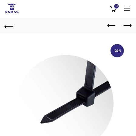
0
-29%