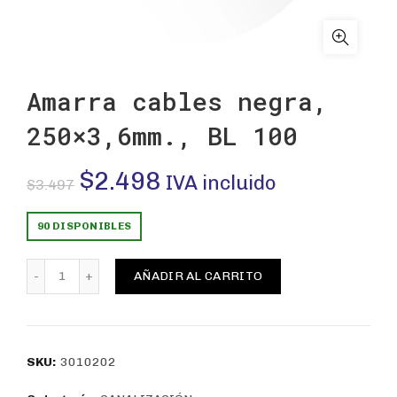
Amarra cables negra,
250×3,6mm., BL 100
El
El
$
2.498
IVA incluido
$
3.497
precio
precio
90 DISPONIBLES
original
actual
Amarra cables negra, 250x3,6mm., BL 100 cantidad
AÑADIR AL CARRITO
era:
es:
$3.497.
$2.498.
SKU:
3010202