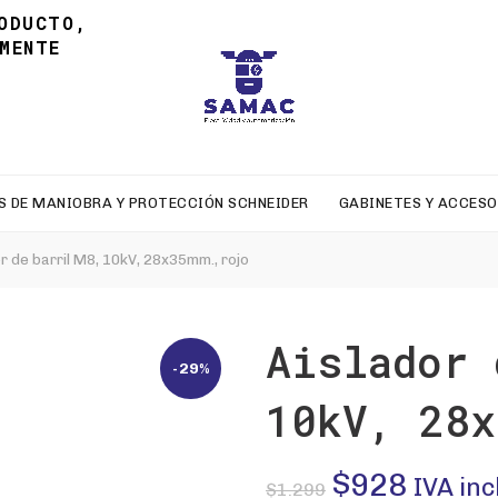
ODUCTO,
MENTE
S DE MANIOBRA Y PROTECCIÓN SCHNEIDER
GABINETES Y ACCESO
r de barril M8, 10kV, 28x35mm., rojo
Aislador 
-29%
10kV, 28x
El
El
$
928
IVA inc
$
1.299