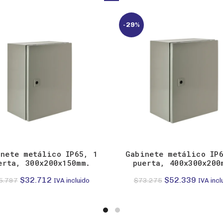
-29%
nete metálico IP65, 1
Gabinete metálico IP
erta, 300x200x150mm.
puerta, 400x300x200
El
El
El
El
$
32.712
$
52.339
5.797
$
73.275
IVA incluido
IVA incl
precio
precio
precio
precio
original
actual
original
actual
era:
es:
era:
es: