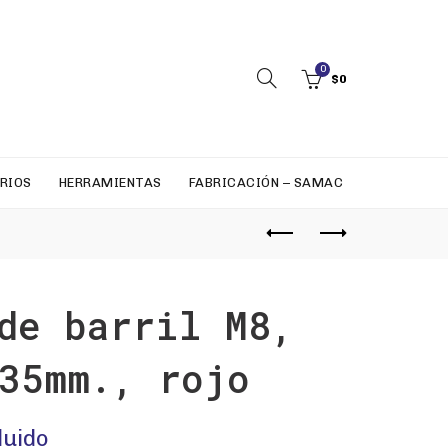
0
$
0
RIOS
HERRAMIENTAS
FABRICACIÓN – SAMAC
de barril M8,
35mm., rojo
luido