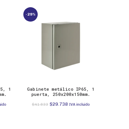
-29%
65, 1
Gabinete metálico IP65, 1
REGL
mm.
puerta, 250x200x150mm.
AISLAD
El
El
$
29.738
$
41.633
uido
IVA incluido
$
precio
precio
original
actual
era:
es: