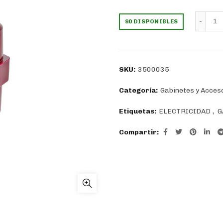
precio
preci
Ai
90 DISPONIBLES
original
actua
era:
es:
SKU:
3500035
$1.299.
$928.
Categoría:
Gabinetes y Acces
Etiquetas:
ELECTRICIDAD
,
G
Compartir