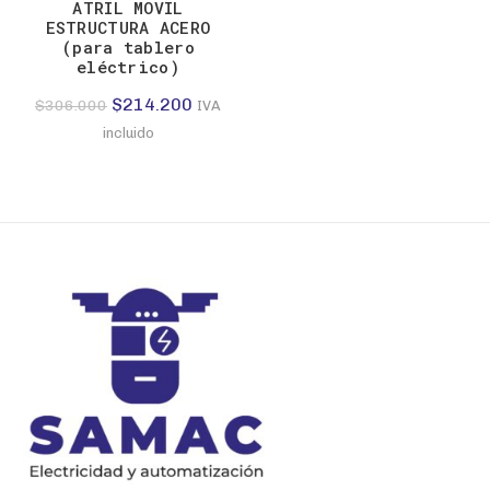
ATRIL MOVIL
ESTRUCTURA ACERO
(para tablero
eléctrico)
El
El
$
214.200
$
306.000
IVA
precio
precio
incluido
original
actual
era:
es:
$306.000.
$214.200.