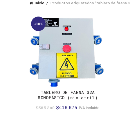
Inicio
Productos etiquetados “tablero de faena 3
-30%
TABLERO DE FAENA 32A
MONOFÁSICO (sin atril)
El
El
$
416.674
$
595.249
IVA incluido
precio
precio
original
actual
era:
es: