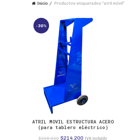
Inicio
Productos etiquetados “atril móvil”
-30%
ATRIL MOVIL ESTRUCTURA ACERO
(para tablero eléctrico)
El
El
$
214.200
$
306.000
IVA incluido