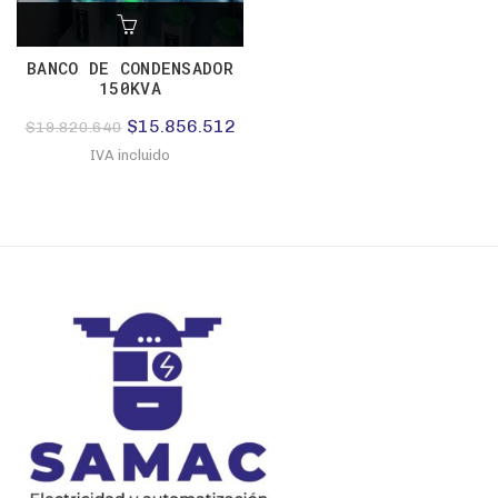
BANCO DE CONDENSADOR
150KVA
El
El
$
15.856.512
$
19.820.640
precio
precio
IVA incluido
original
actual
era:
es:
$19.820.640.
$15.856.512.